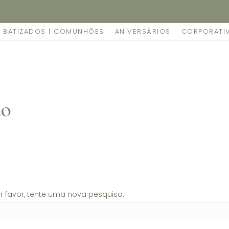
mente as suas encomendas feitas online no nosso espaço.
BATIZADOS | COMUNHÕES
ANIVERSÁRIOS
CORPORATI
do
 favor, tente uma nova pesquisa.