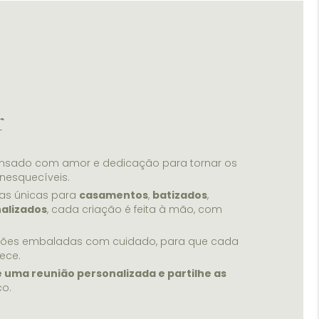
r
ensado com amor e dedicação para tornar os
nesquecíveis.
as únicas para
casamentos
,
batizados
,
alizados
, cada criação é feita à mão, com
ções embaladas com cuidado, para que cada
ece.
e uma reunião personalizada e partilhe as
co.