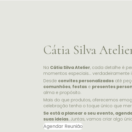
Cátia Silva Atelie
Na
Cátia Silva Atelier
, cada detalhe é p
momentos especiais… verdadeiramente i
Desde
convites personalizados
até peç
comunhões
,
festas
e
presentes person
alma e propósito.
Mais do que produtos, oferecemos emo
celebração tenha o toque único que mer
Se está a planear o seu evento, agend
suas ideias.
Juntas, vamos criar algo úni
Agendar Reunião