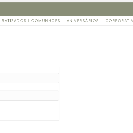
amente as suas encomendas feitas online no nosso espaço.
BATIZADOS | COMUNHÕES
ANIVERSÁRIOS
CORPORATI