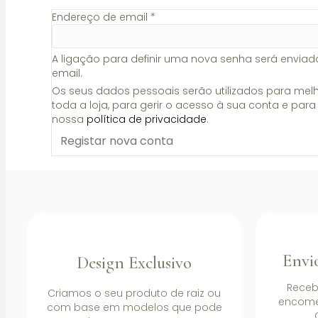
Obrigatório
Endereço de email
*
A ligação para definir uma nova senha será envia
email.
Os seus dados pessoais serão utilizados para melh
toda a loja, para gerir o acesso à sua conta e para
nossa
política de privacidade
.
Registar nova conta
Envio
Design Exclusivo
Rece
Criamos o seu produto de raiz ou
encome
com base em modelos que pode