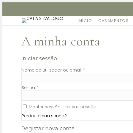
Não dispomos de loja fisica, mas pode levantar gratuit
INÍCIO
CASAMENTOS
A minha conta
Iniciar sessão
Obrigatório
Nome de utilizador ou email
*
Obrigatório
Senha
*
Iniciar sessão
Manter sessão
Perdeu a sua senha?
Registar nova conta