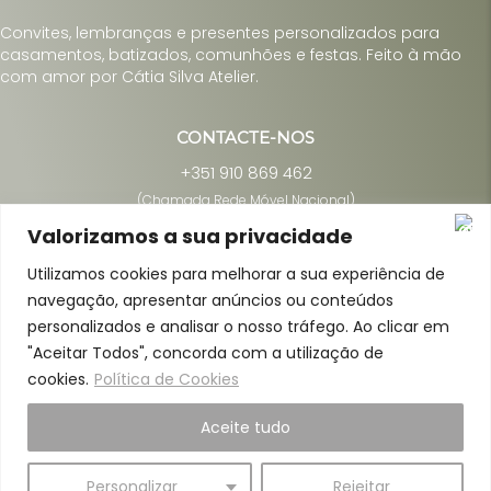
Convites, lembranças e presentes personalizados para
casamentos, batizados, comunhões e festas. Feito à mão
com amor por Cátia Silva Atelier.
CONTACTE-NOS
+351 910 869 462
(Chamada Rede Móvel Nacional)
Valorizamos a sua privacidade
Utilizamos cookies para melhorar a sua experiência de
Quem Somos
navegação, apresentar anúncios ou conteúdos
personalizados e analisar o nosso tráfego. Ao clicar em
A minha conta
"Aceitar Todos", concorda com a utilização de
Termos e Condições de Vendas, Envios e Devoluções
cookies.
Política de Cookies
Informações Legais
Aceite tudo
Livro de Reclamações
Personalizar
Rejeitar