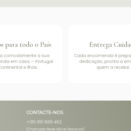
s para todo o País
Entrega Cuida
a comodamente a sua
Cada encomenda é prep
nda em casa — Portugal
dedicação, pronta a em
ontinental e Ilhas.
quem a recebe.
CONTACTE-NOS
+351 910 869 462
(Chamada Rede Móvel Nacional)