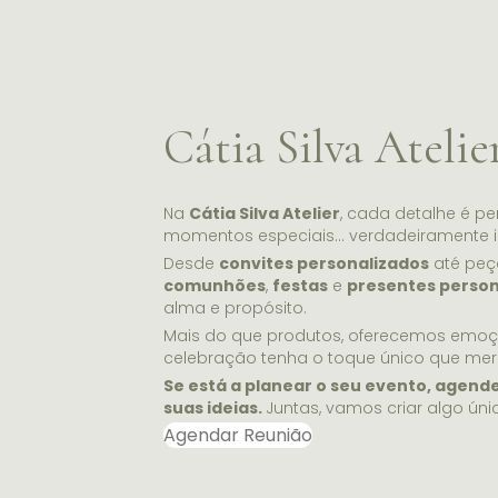
Cátia Silva Atelie
Na
Cátia Silva Atelier
, cada detalhe é p
momentos especiais… verdadeiramente i
Desde
convites personalizados
até peç
comunhões
,
festas
e
presentes person
alma e propósito.
Mais do que produtos, oferecemos emo
celebração tenha o toque único que mer
Se está a planear o seu evento, agend
suas ideias.
Juntas, vamos criar algo úni
Agendar Reunião