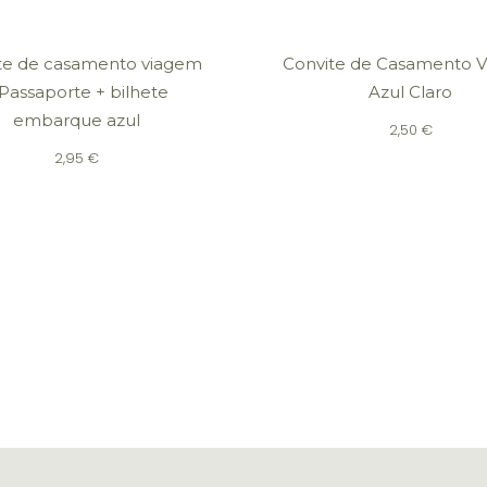
te de casamento viagem
Convite de Casamento 
 Passaporte + bilhete
Azul Claro
embarque azul
2,50
€
2,95
€