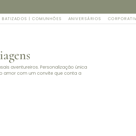
mente as suas encomendas feitas online no nosso espaço.
BATIZADOS | COMUNHÕES
ANIVERSÁRIOS
CORPORATI
iagens
ais aventureiros. Personalização única
e o amor com um convite que conta a