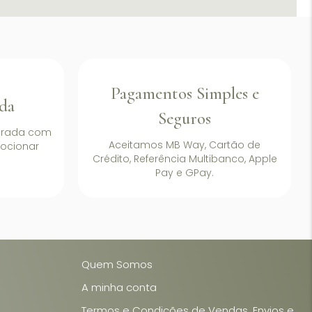
Pagamentos Simples e
da
Seguros
arada com
Aceitamos MB Way, Cartão de
ocionar
Crédito, Referência Multibanco, Apple
Pay e GPay.
Quem Somos
A minha conta
Termos e Condições de Vendas, Envios e