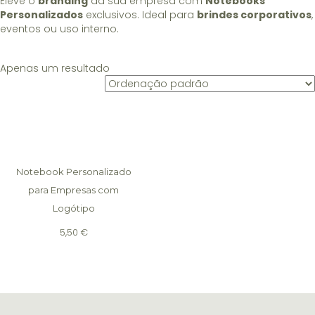
Eleve o
branding
da sua empresa com
Notebooks
Personalizados
exclusivos. Ideal para
brindes corporativos
,
eventos ou uso interno.
Apenas um resultado
Notebook Personalizado
para Empresas com
Logótipo
5,50
€