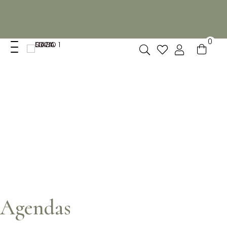
Não dispomos de loja fisica, mas pode levantar
gratuitamente as suas encomendas feitas online no nosso
espaço.
0
Agendas