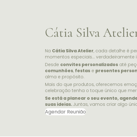
Cátia Silva Atelie
Na
Cátia Silva Atelier
, cada detalhe é p
momentos especiais… verdadeiramente i
Desde
convites personalizados
até peç
comunhões
,
festas
e
presentes person
alma e propósito.
Mais do que produtos, oferecemos emo
celebração tenha o toque único que mer
Se está a planear o seu evento, agend
suas ideias.
Juntas, vamos criar algo úni
Agendar Reunião