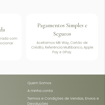
Pagamentos Simples e
da
Seguros
arada com
Aceitamos MB Way, Cartão de
ocionar
Crédito, Referência Multibanco, Apple
Pay e GPay.
Quem Somos
A minha conta
Termos e Condições de Vendas, Envios e
Devoluções