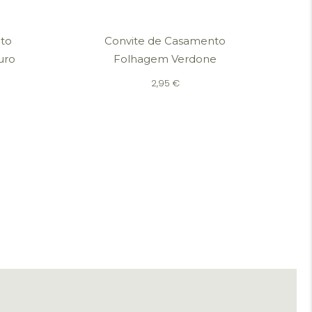
to
Convite de Casamento
uro
Folhagem Verdone
2,95
€