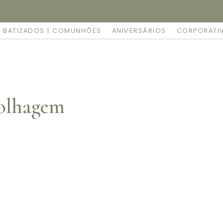
mente as suas encomendas feitas online no nosso espaço.
BATIZADOS | COMUNHÕES
ANIVERSÁRIOS
CORPORATI
Folhagem