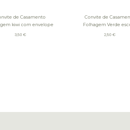
onvite de Casamento
Convite de Casamen
agem kiwi com envelope
Folhagem Verde esc
3,50
€
2,50
€