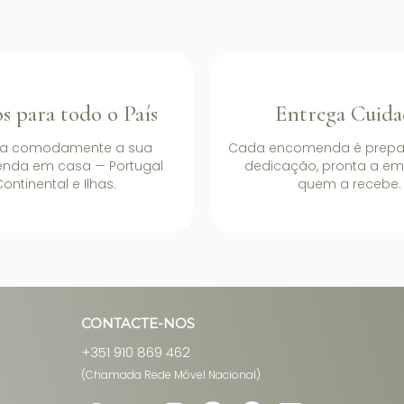
s para todo o País
Entrega Cuida
a comodamente a sua
Cada encomenda é prep
nda em casa — Portugal
dedicação, pronta a em
ontinental e Ilhas.
quem a recebe.
CONTACTE-NOS
+351 910 869 462
(Chamada Rede Móvel Nacional)