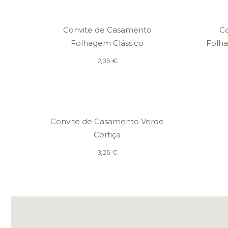
Convite de Casamento
C
Folhagem Clássico
Folh
2,35
€
Convite de Casamento Verde
Cortiça
3,25
€