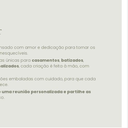
r
ensado com amor e dedicação para tornar os
nesquecíveis.
as únicas para
casamentos
,
batizados
,
alizados
, cada criação é feita à mão, com
ções embaladas com cuidado, para que cada
ece.
e uma reunião personalizada e partilhe as
co.