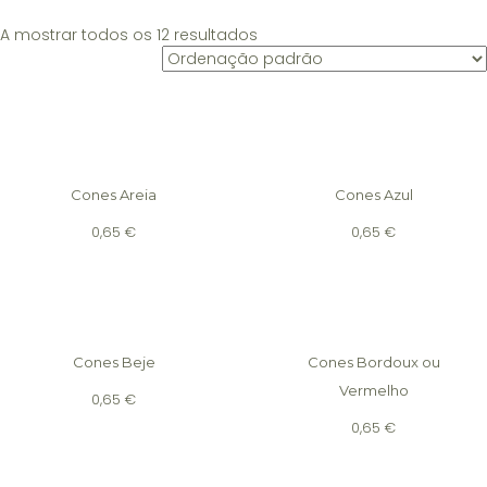
A mostrar todos os 12 resultados
Cones Areia
Cones Azul
0,65
€
0,65
€
Cones Beje
Cones Bordoux ou
Vermelho
0,65
€
0,65
€