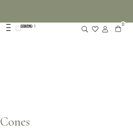
Não dispomos de loja fisica, mas pode levantar
gratuitamente as suas encomendas feitas online no nosso
espaço.
0
Cones