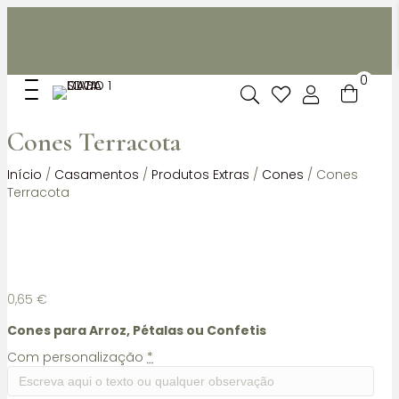
Não dispomos de loja fisica, mas pode levantar
gratuitamente as suas encomendas feitas online no nosso
espaço.
0
Cones Terracota
Início
/
Casamentos
/
Produtos Extras
/
Cones
/ Cones
Terracota
0,65
€
Cones para Arroz, Pétalas ou Confetis
Com personalização
*