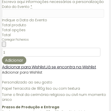
Escreva aqui informações necessárias a personalização
Data do Evento
*
Indique a Data do Evento
Total produto
Total opções
Total
Carregar Ficheiros
Quantidade
de
Cones
Adicionar
Terracota
Adicionar para Wishlist
Já se encontra na Wishlist
Adicionar para Wishlist
Personalizado ao seu gosto
Papel Terracota de 180g liso ou com textura
Torne o final da cerimónia religiosa ou civil num momento
único
Prazos de Produção e Entrega