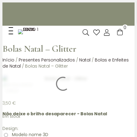
Não dispomos de loja fisica, mas pode levantar
gratuitamente as suas encomendas feitas online no nosso
espaço.
0
Bolas Natal – Glitter
Início
/
Presentes Personalizados
/
Natal
/
Bolas e Enfeites
de Natal
/ Bolas Natal – Glitter
3,50
€
Não deixe o brilho desaparecer - Bolas Natal
Em stock
Design:
Modelo nome 3D