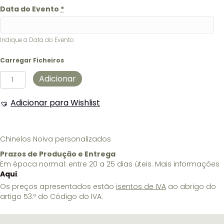
Data do Evento
*
Indique a Data do Evento
Carregar Ficheiros
Quantidade
Adicionar
de
Chinelos
Adicionar para Wishlist
Noiva
personalizados
Chinelos Noiva personalizados
Prazos de Produção e Entrega
Em época normal: entre 20 a 25 dias úteis. Mais informações
Aqui
.
Os preços apresentados estão
isentos de IVA
ao abrigo do
artigo 53.º do Código do IVA.