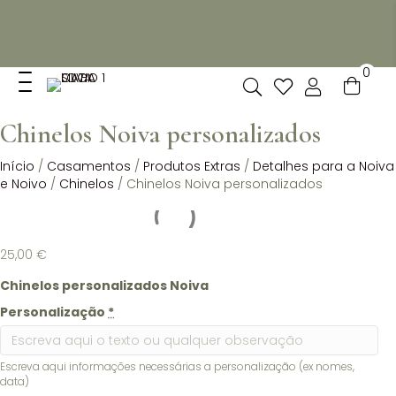
Não dispomos de loja fisica, mas pode levantar
gratuitamente as suas encomendas feitas online no nosso
espaço.
0
Chinelos Noiva personalizados
Início
/
Casamentos
/
Produtos Extras
/
Detalhes para a Noiva
e Noivo
/
Chinelos
/ Chinelos Noiva personalizados
25,00
€
Chinelos personalizados Noiva
Personalização
*
Escreva aqui informações necessárias a personalização (ex nomes,
data)