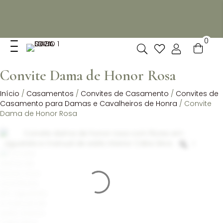
Não dispomos de loja fisica, mas pode levantar
gratuitamente as suas encomendas feitas online no nosso
espaço.
0
Convite Dama de Honor Rosa
Início
/
Casamentos
/
Convites de Casamento
/
Convites de
Casamento para Damas e Cavalheiros de Honra
/ Convite
Dama de Honor Rosa