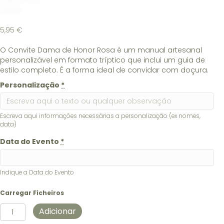
5,95
€
O Convite Dama de Honor Rosa é um manual artesanal
personalizável em formato tríptico que inclui um guia de
estilo completo. É a forma ideal de convidar com doçura.
Personalização
*
Escreva aqui informações necessárias a personalização (ex nomes,
data)
Data do Evento
*
Indique a Data do Evento
Carregar Ficheiros
Quantidade
Adicionar
de