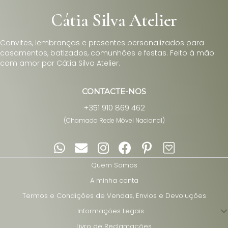
Cátia Silva Atelier
Convites, lembranças e presentes personalizados para
casamentos, batizados, comunhões e festas. Feito à mão
com amor por Cátia Silva Atelier.
CONTACTE-NOS
+351 910 869 462
(Chamada Rede Móvel Nacional)
Quem Somos
A minha conta
Termos e Condições de Vendas, Envios e Devoluções
Informações Legais
Livro de Reclamações