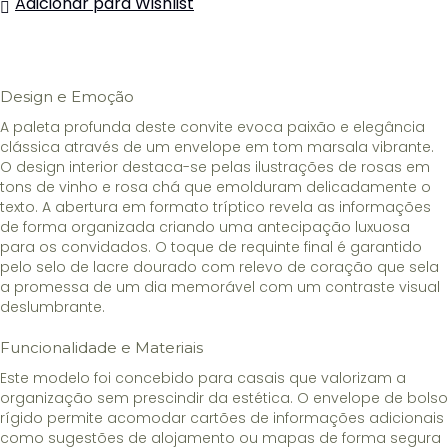
Adicionar para Wishlist
de
Casamento
Floral
Marsala
Design e Emoção
A paleta profunda deste convite evoca paixão e elegância
clássica através de um envelope em tom marsala vibrante.
O design interior destaca-se pelas ilustrações de rosas em
tons de vinho e rosa chá que emolduram delicadamente o
texto. A abertura em formato tríptico revela as informações
de forma organizada criando uma antecipação luxuosa
para os convidados. O toque de requinte final é garantido
pelo selo de lacre dourado com relevo de coração que sela
a promessa de um dia memorável com um contraste visual
deslumbrante.
Funcionalidade e Materiais
Este modelo foi concebido para casais que valorizam a
organização sem prescindir da estética. O envelope de bolso
rígido permite acomodar cartões de informações adicionais
como sugestões de alojamento ou mapas de forma segura