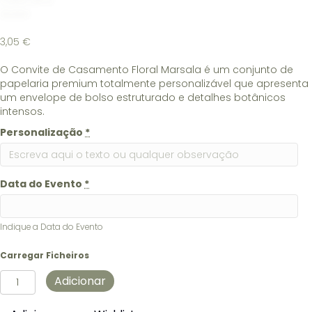
3,05
€
O Convite de Casamento Floral Marsala é um conjunto de
papelaria premium totalmente personalizável que apresenta
um envelope de bolso estruturado e detalhes botânicos
intensos.
Personalização
*
Data do Evento
*
Indique a Data do Evento
Carregar Ficheiros
Quantidade
Adicionar
de
Convite