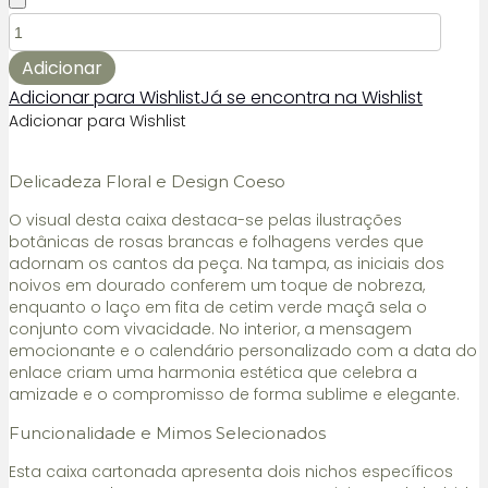
Quantidade
de
Convite
Adicionar
de
Adicionar para Wishlist
Já se encontra na Wishlist
Casamento
Adicionar para Wishlist
Padrinhos
Caixa
Delicadeza Floral e Design Coeso
O visual desta caixa destaca-se pelas ilustrações
botânicas de rosas brancas e folhagens verdes que
adornam os cantos da peça. Na tampa, as iniciais dos
noivos em dourado conferem um toque de nobreza,
enquanto o laço em fita de cetim verde maçã sela o
conjunto com vivacidade. No interior, a mensagem
emocionante e o calendário personalizado com a data do
enlace criam uma harmonia estética que celebra a
amizade e o compromisso de forma sublime e elegante.
Funcionalidade e Mimos Selecionados
Esta caixa cartonada apresenta dois nichos específicos