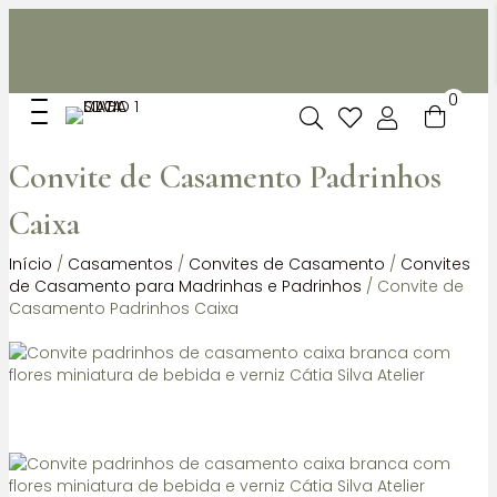
Não dispomos de loja fisica, mas pode levantar
gratuitamente as suas encomendas feitas online no nosso
espaço.
0
Convite de Casamento Padrinhos
Caixa
Início
/
Casamentos
/
Convites de Casamento
/
Convites
de Casamento para Madrinhas e Padrinhos
/ Convite de
Casamento Padrinhos Caixa