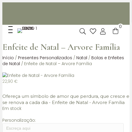
Não dispomos de loja fisica, mas pode levantar
gratuitamente as suas encomendas feitas online no nosso
espaço.
0
Enfeite de Natal – Arvore Família
Início
/
Presentes Personalizados
/
Natal
/
Bolas e Enfeites
de Natal
/ Enfeite de Natal – Arvore Família
22,90
€
Ofereça um símbolo de amor que perdura, que cresce e
se renova a cada dia - Enfeite de Natal - Arvore Família
Em stock
Personalização: