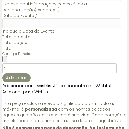
Escreva aqui informações necessárias a
personalização(ex: nome...)
Data do Evento
*
Indique a Data do Evento
Total produto
Total opções
Total
Carregar Ficheiros
Quantidade
de
Enfeite
Adicionar
de
Adicionar para Wishlist
Já se encontra na Wishlist
Natal
Adicionar para Wishlist
-
Arvore
Esta peça exclusiva eleva o significado do símbolo ao
Família
máximo: é
personalizada
com os nomes de todos
aqueles que dão cor e sentido à sua vida. Cada coração é
um elo, cada nome uma promessa de união inquebrável.
Não é apenas uma peça de decoração, é o testemunho