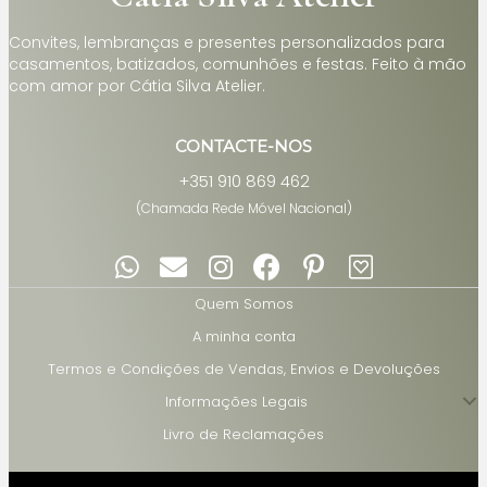
Convites, lembranças e presentes personalizados para
casamentos, batizados, comunhões e festas. Feito à mão
com amor por Cátia Silva Atelier.
CONTACTE-NOS
+351 910 869 462
(Chamada Rede Móvel Nacional)
Quem Somos
A minha conta
Termos e Condições de Vendas, Envios e Devoluções
Informações Legais
Livro de Reclamações