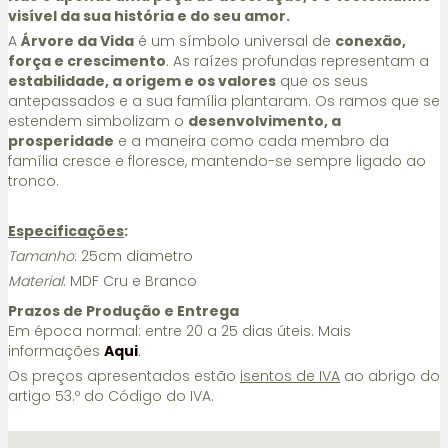
visível da sua história e do seu amor.
A
Árvore da Vida
é um símbolo universal de
conexão,
força e crescimento
. As raízes profundas representam a
estabilidade, a origem e os valores
que os seus
antepassados e a sua família plantaram. Os ramos que se
estendem simbolizam o
desenvolvimento, a
prosperidade
e a maneira como cada membro da
família cresce e floresce, mantendo-se sempre ligado ao
tronco.
Especificações
:
Tamanho
: 25cm diametro
Material
: MDF Cru e Branco
Prazos de Produção e Entrega
Em época normal: entre 20 a 25 dias úteis. Mais
informações
Aqui
.
Os preços apresentados estão
isentos de IVA
ao abrigo do
artigo 53.º do Código do IVA.