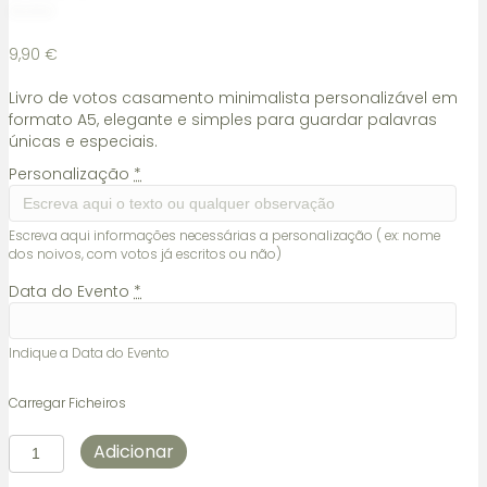
9,90
€
Livro de votos casamento minimalista personalizável em
formato A5, elegante e simples para guardar palavras
únicas e especiais.
Personalização
*
Escreva aqui informações necessárias a personalização ( ex: nome
dos noivos, com votos já escritos ou não)
Data do Evento
*
Indique a Data do Evento
Carregar Ficheiros
Quantidade
Adicionar
de