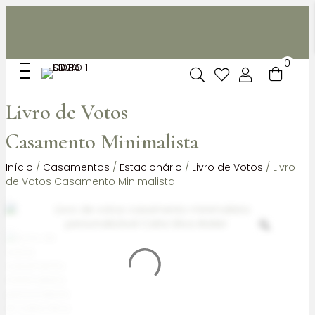
Não dispomos de loja fisica, mas pode levantar
gratuitamente as suas encomendas feitas online no nosso
espaço.
0
Livro de Votos
Casamento Minimalista
Início
/
Casamentos
/
Estacionário
/
Livro de Votos
/ Livro
de Votos Casamento Minimalista