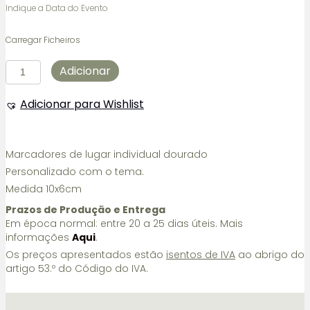
Indique a Data do Evento
Carregar Ficheiros
Quantidade
Adicionar
de
Marcadores
Adicionar para Wishlist
de
lugar
individual
dourado
Marcadores de lugar individual dourado
Personalizado com o tema.
Medida 10x6cm
Prazos de Produção e Entrega
Em época normal: entre 20 a 25 dias úteis. Mais
informações
Aqui
.
Os preços apresentados estão
isentos de IVA
ao abrigo do
artigo 53.º do Código do IVA.