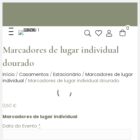
Não dispomos de loja fisica, mas pode levantar
gratuitamente as suas encomendas feitas online no nosso
espaço.
0
Marcadores de lugar individual
dourado
Início
/
Casamentos
/
Estacionário
/
Marcadores de lugar
individual
/ Marcadores de lugar individual dourado
0,50
€
Marcadores de lugar individual
Data do Evento
*