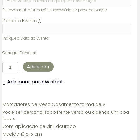
Escreva aqui informações necessárias a personalização
Data do Evento
*
Indique a Data do Evento
Carregar Ficheiros
Quantidade
Adicionar
de
Marcadores
Adicionar para Wishlist
de
Mesa
Casamento
com
Marcadores de Mesa Casamento forma de V
brilho
Pode ser personalizado frente verso ou apenas um doa
lados.
Com aplicação de vinil dourado
Medida 10 x 15 cm