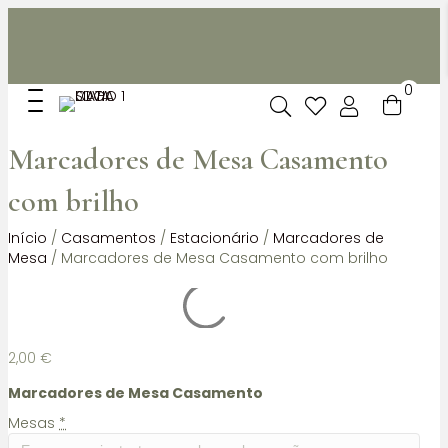
Não dispomos de loja fisica, mas pode levantar
gratuitamente as suas encomendas feitas online no nosso
espaço.
0
Marcadores de Mesa Casamento
com brilho
Início
/
Casamentos
/
Estacionário
/
Marcadores de
Mesa
/ Marcadores de Mesa Casamento com brilho
2,00
€
Marcadores de Mesa Casamento
Mesas
*