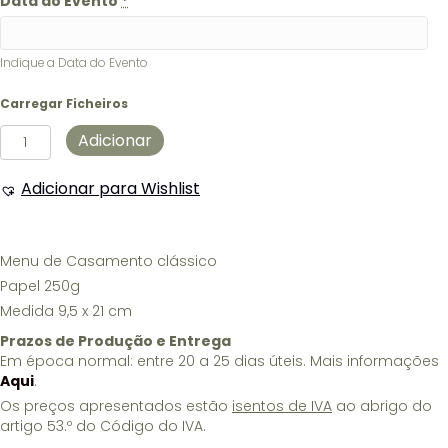
Data do Evento
*
Indique a Data do Evento
Carregar Ficheiros
Quantidade
Adicionar
de
Menu
Adicionar para Wishlist
de
Casamento
clássico
Menu de Casamento clássico
Papel 250g
Medida 9,5 x 21 cm
Prazos de Produção e Entrega
Em época normal: entre 20 a 25 dias úteis. Mais informações
Aqui
.
Os preços apresentados estão
isentos de IVA
ao abrigo do
artigo 53.º do Código do IVA.