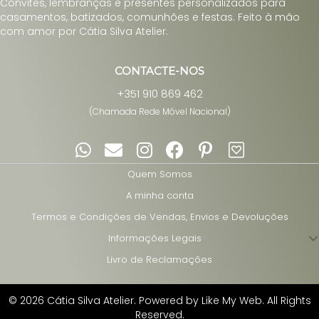
Convites, lembranças e presentes personalizados para
casamentos, batizados, comunhões e festas. Feito à mão
com amor por Cátia Silva Atelier.
CONTACTE-NOS
+351 910 869 462
(Chamada Rede Móvel Nacional)
Quem Somos
A minha conta
Termos e Condições de Vendas, Envios e Devoluções
Informações Legais
Livro de Reclamações
© 2026 Cátia Silva Atelier. Powered by
Like My Web
. All Rights
Reserved.