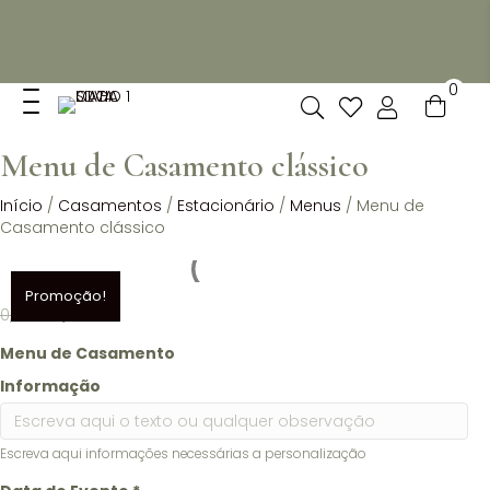
Não dispomos de loja fisica, mas pode levantar
gratuitamente as suas encomendas feitas online no nosso
espaço.
0
Menu de Casamento clássico
Início
/
Casamentos
/
Estacionário
/
Menus
/ Menu de
Casamento clássico
Promoção!
O
O
0,75
€
0,50
€
preço
preço
Menu de Casamento
original
atual
era:
é:
Informação
0,75 €.
0,50 €.
Escreva aqui informações necessárias a personalização