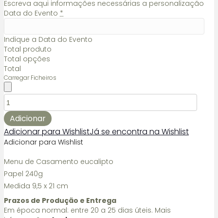
Escreva aqui informações necessárias a personalização
Data do Evento
*
Indique a Data do Evento
Total produto
Total opções
Total
Carregar Ficheiros
Quantidade
de
Menu
Adicionar
de
Adicionar para Wishlist
Já se encontra na Wishlist
Casamento
Adicionar para Wishlist
eucalipto
Menu de Casamento eucalipto
Papel 240g
Medida 9,5 x 21 cm
Prazos de Produção e Entrega
Em época normal: entre 20 a 25 dias úteis. Mais