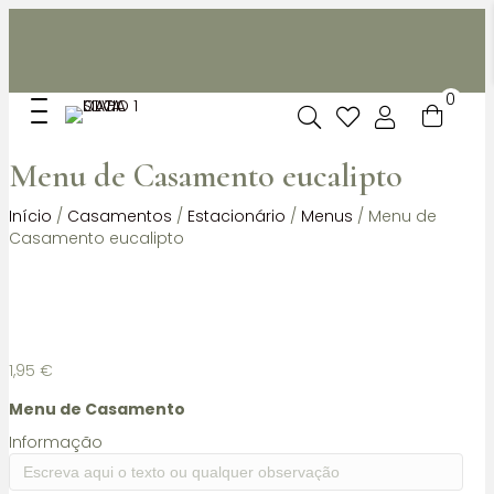
Não dispomos de loja fisica, mas pode levantar
gratuitamente as suas encomendas feitas online no nosso
espaço.
0
Menu de Casamento eucalipto
Início
/
Casamentos
/
Estacionário
/
Menus
/ Menu de
Casamento eucalipto
1,95
€
Menu de Casamento
Informação