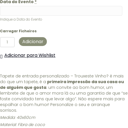
Data do Evento
*
Indique a Data do Evento
Carregar Ficheiros
Quantidade
Adicionar
de
Tapete
Adicionar para Wishlist
de
entrada
personalizado
-
Tapete de entrada personalizado – Trouxeste Vinho? é mais
Trouxeste
do que um tapete, é a
primeira impressão da sua casa ou
Vinho?
de alguém que gosta
: um convite ao bom humor, um
lembrete de que o amor mora lá ou uma garantia de que “se
foste convidado tens que levar algo”. Não espere mais para
espalhar o bom humor! Personalize o seu e arranque
sorrisos.
Medida: 40x60cm
Material: Fibra de coco