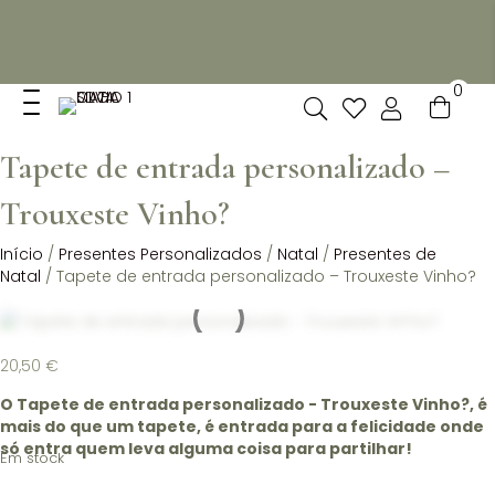
Não dispomos de loja fisica, mas pode levantar
gratuitamente as suas encomendas feitas online no nosso
espaço.
0
Tapete de entrada personalizado –
Trouxeste Vinho?
Início
/
Presentes Personalizados
/
Natal
/
Presentes de
Natal
/ Tapete de entrada personalizado – Trouxeste Vinho?
20,50
€
O Tapete de entrada personalizado - Trouxeste Vinho?, é
mais do que um tapete, é entrada para a felicidade onde
só entra quem leva alguma coisa para partilhar!
Em stock