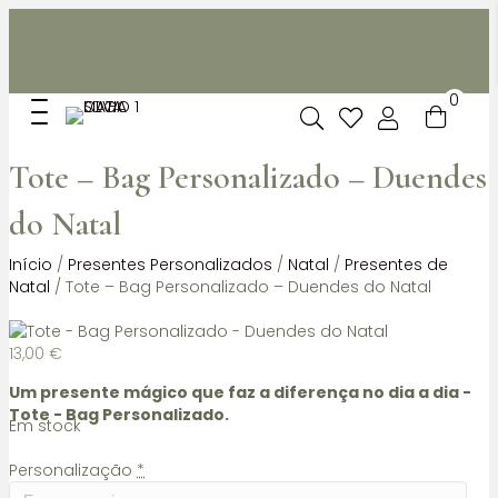
Não dispomos de loja fisica, mas pode levantar
gratuitamente as suas encomendas feitas online no nosso
espaço.
0
Tote – Bag Personalizado – Duendes
do Natal
Início
/
Presentes Personalizados
/
Natal
/
Presentes de
Natal
/ Tote – Bag Personalizado – Duendes do Natal
13,00
€
Um presente mágico que faz a diferença no dia a dia -
Tote - Bag Personalizado.
Em stock
Personalização
*