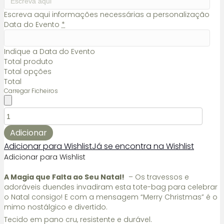
Escreva aqui informações necessárias a personalização
Data do Evento
*
Indique a Data do Evento
Total produto
Total opções
Total
Carregar Ficheiros
Quantidade
de
Tote
Adicionar
-
Adicionar para Wishlist
Já se encontra na Wishlist
Bag
Adicionar para Wishlist
Personalizado
-
A Magia que Falta ao Seu Natal!
– Os travessos e
Duendes
adoráveis duendes invadiram esta tote-bag para celebrar
do
o Natal consigo! E com a mensagem “Merry Christmas” é o
Natal
mimo nostálgico e divertido.
Tecido em pano cru, resistente e durável.