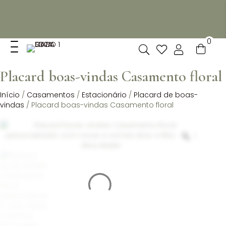
Não dispomos de loja fisica, mas pode levantar
gratuitamente as suas encomendas feitas online no nosso
espaço.
0
Placard boas-vindas Casamento floral
Início
/
Casamentos
/
Estacionário
/
Placard de boas-
vindas
/ Placard boas-vindas Casamento floral