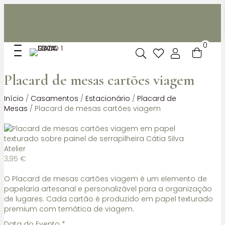
Não dispomos de loja fisica, mas pode levantar
gratuitamente as suas encomendas feitas online no nosso
espaço.
0
Placard de mesas cartões viagem
Início
/
Casamentos
/
Estacionário
/
Placard de
Mesas
/ Placard de mesas cartões viagem
3,95
€
O Placard de mesas cartões viagem é um elemento de
papelaria artesanal e personalizável para a organização
de lugares. Cada cartão é produzido em papel texturado
premium com temática de viagem.
Data do Evento
*