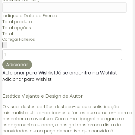
Indique a Data do Evento
Total produto
Total opções
Total
Carregar Ficheiros
Quantidade
de
Placard
Adicionar
de
Adicionar para Wishlist
Já se encontra na Wishlist
mesas
Adicionar para Wishlist
cartões
viagem
Estética Viajante e Design de Autor
O visual destes cartões destaca-se pela sofisticação
minimalista, utilizando ícones e fontes que remetem para a
descoberta e aventura. Com uma tipografia elegante e
espaçamento cuidado, o design transforma a lista de
convidados numa peça decorativa que convida à